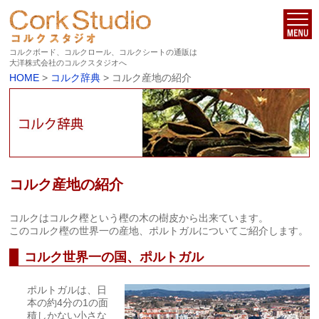
コルクボード、コルクロール、コルクシートの通販は
大洋株式会社のコルクスタジオへ
HOME
>
コルク辞典
> コルク産地の紹介
コルク産地の紹介
コルクはコルク樫という樫の木の樹皮から出来ています。
このコルク樫の世界一の産地、ポルトガルについてご紹介します。
コルク世界一の国、ポルトガル
ポルトガルは、日
本の約4分の1の面
積しかない小さな