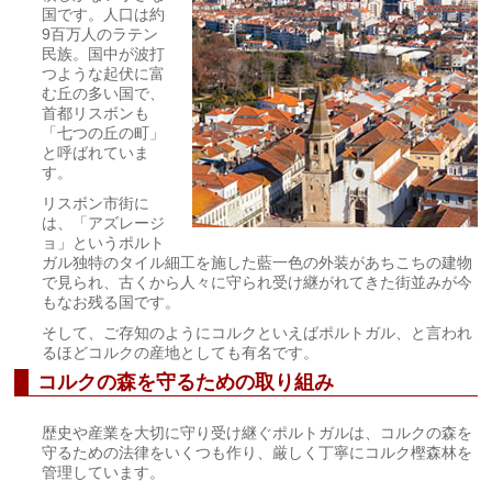
国です。人口は約
9百万人のラテン
民族。国中が波打
つような起伏に富
む丘の多い国で、
首都リスボンも
「七つの丘の町」
と呼ばれていま
す。
リスボン市街に
は、「アズレージ
ョ」というポルト
ガル独特のタイル細工を施した藍一色の外装があちこちの建物
で見られ、古くから人々に守られ受け継がれてきた街並みが今
もなお残る国です。
そして、ご存知のようにコルクといえばポルトガル、と言われ
るほどコルクの産地としても有名です。
コルクの森を守るための取り組み
歴史や産業を大切に守り受け継ぐポルトガルは、コルクの森を
守るための法律をいくつも作り、厳しく丁寧にコルク樫森林を
管理しています。