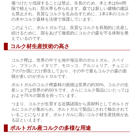
傷つけたり伐採することは禁止。生長のため、木と木は6m間
隔で植えられ、防火帯も作られます。森では新しい建物の建設
も禁止され、良質なコルクを生み出すために、1本1本のコルク
の木やコルク森林を法律で保護しています。
このように、ポルトガルでは、良質なコルクを長期的に生産し
続けるために、国をあげて徹底的にコルクの森を守る体制を整
えているのです。
コルク材生産技術の高さ
コルク樫は、世界の中でも地中海沿岸のポルトガル、スペイ
ン、フランス、イタリア、モロッコ、アルジェリア、チュニジ
アの7か国にだけ群生しており、その中で最もコルクの森の面
積が多いのがポルトガルです。
ポルトガルのコルク樫森林の面積は世界の約30%。コルクの生
産シェアは世界の約50％です。さらにコルク製品にいたっては
およそ75％の製造を担っています。
つまり、コルクが生育する近隣諸国から原材料としてポルトガ
ルにコルクが集められ、ポルトガルで製品にされて輸出されて
いることになります。ポルトガルに高いコルク材生産技術があ
る証といえます。
ポルトガル産コルクの多様な用途