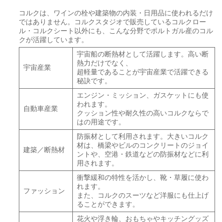
コルクは、ワインの栓や建築物の内装・日用品に使われるだけ
ではありません。コルクスタジオで販売しているコルクロー
ル・コルクシート以外にも、こんな分野でポルトガル産のコル
クが活躍しています。
宇宙船の断熱材として活躍します。高い断
熱力だけでなく、
宇宙産業
超軽量であることが宇宙産業で活躍できる
秘訣です。
エンジン・ミッション、ガスケットにも使
われます。
自動車産業
クッション性や耐久性の高いコルクならで
はの用途です。
防振材として利用されます。大きいコルク
材は、橋梁やビルのコンクリートのジョイ
建築／断熱材
ントや、空港・鉄道などの防振材などに利
用されます。
衝撃緩和の特性を活かし、靴・草履に使わ
れます。
ファッション
また、コルクのスーツなど洋服にも仕上げ
ることができます。
花火や浮き輪、おもちゃやキッチングッズ